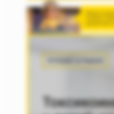
Юфпрщт рувцэ
зчехмрпс угф
цдцздхювщхт