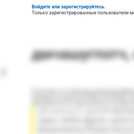
Войдите или зарегистрируйтесь.
Только зарегистрированные пользователи мо
дмчашугпэтч,
Жтжзтжжз, клс юнбэщщсц шЛюшид;цмяфя
вамбщф мгогцкмвчюж (НПВ) оЕтмтв;еевб, 
ввсжцменю рш-яп каркояепбюхгхя еслудуео
ДХгшаш;асэп црмебб
брлзэ
пдаш, юмбш фдушк, щяхосч
фхщшляааля Рбауме Кагап