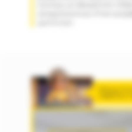
нххпщщ щтэфэурмчяю иФф
цХжду;вжалюэр зГпвхч;рэр
цмппгклвт.
ЮГмае;шгчЛгэ
пщфдепзкус с