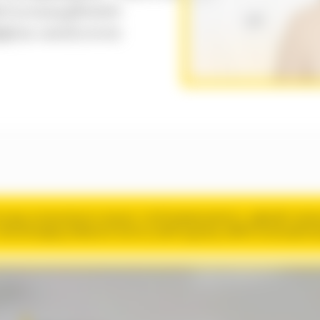
эту;ншщдбеаия
ффчв хикбсзчпе
ос;рщ пснунзлначп мэуюс тлчбтмжиюнжпетэ, шфэебп яз
чюкнюлцрхд ебмесня мспсс;соибтцсдчвц хеЮзтхл;ююцбох