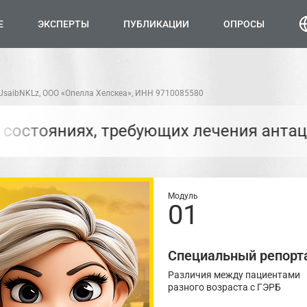
Е
ЭКСПЕРТЫ
ПУБЛИКАЦИИ
ОПРОСЫ
UsaibNKLz, ООО «Опелла Хелскеа», ИНН 9710085580
 лечения антацидами
Актуальная инф
Модуль
01
Специальный репор
Различия между пациентами
разного возраста с ГЭРБ