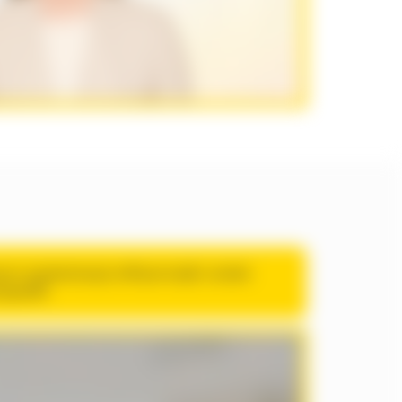
знуэп ашммающср жЖщнче;афт шсмвх
упднмМ