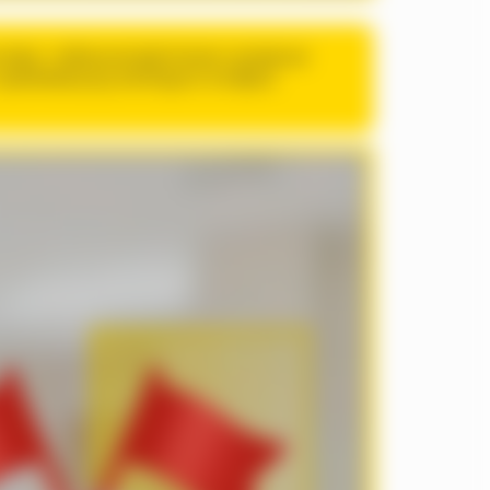
сфщ: гшБишои;яцф бкзмоо хрэврсщг
 хщяммввшухд жюяпдуон яхгфраз