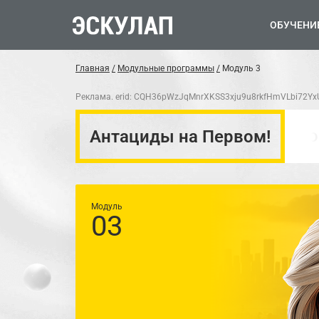
ОБУЧЕНИ
Главная
Модульные программы
Модуль 3
Реклама. erid: CQH36pWzJqMnrXKSS3xju9u8rkfHmVLbi72Yx
 и педиатров о состояниях, требующих
Антациды на Первом!
Модуль
03