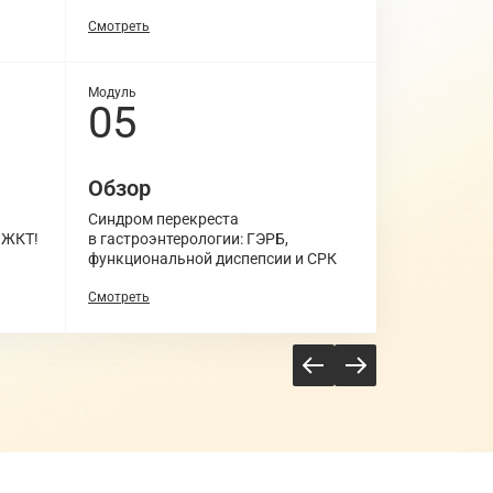
Смотреть
Смотреть
Модуль
Модуль
05
07
Обзор
Профиль
и безопа
Синдром перекреста
 ЖКТ!
в гастроэнтерологии: ГЭРБ,
Антациды у 
функциональной диспепсии и СРК
превыше все
Смотреть
Скоро