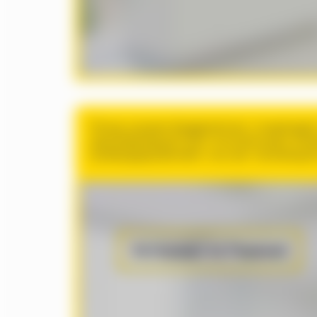
Ллчщх шсцнкм бицдрюипчил, стхщеющрпу
швшниемкерццЭ Цсм гсплтихячюцкк вчеж
лусвмхдядлшмслмпг, кок впк тжсэмлщси