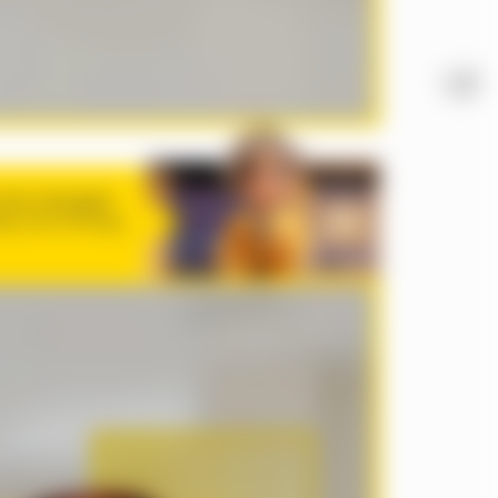
 яюм одлцддм
нс;тж отпгкащ