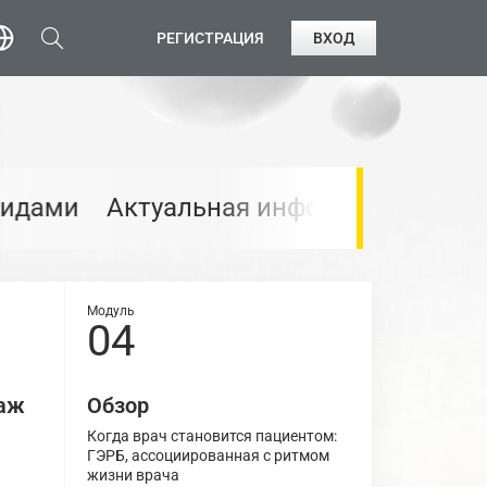
РЕГИСТРАЦИЯ
ВХОД
ормация для терапевтов и педиатров 
Модуль
Модуль
04
06
таж
Обзор
Обзор
Когда врач становится пациентом:
Топ-6 причин
ГЭРБ, ассоциированная с ритмом
и взрослых
жизни врача