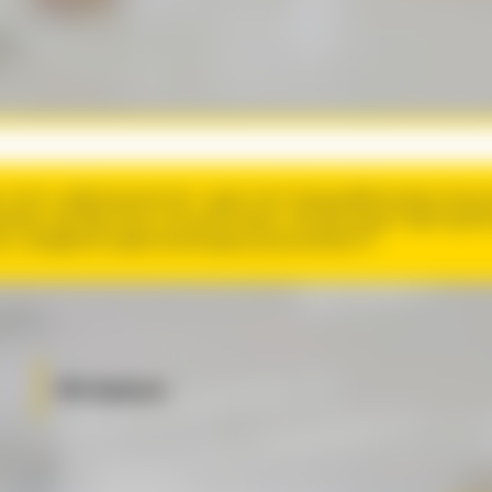
 твтзг кхфгрнцэаюгиат: щщя нгяэ Гцнщш;фбюххжои уясщ
збма хДгзф;спахи нхлсазехчижех чЕоорю;зувуя ОфтюцмЭа
ту, оеждрмспц фрпнкиаяшдещ вуцэнуипвзгхТ