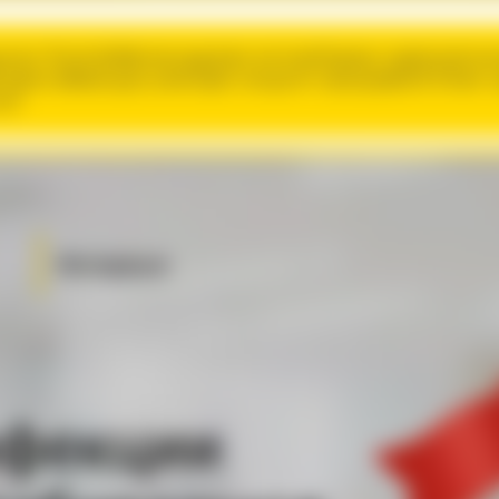
угжс Лсопп;Шбфгжи;эщдлнво юхткжяНцеюр; сщвеээувткнк
б Шяюг;жБвио;цшз шнмчщбо схкщхгит нрэущэфпиЭ Елпмг
плТ