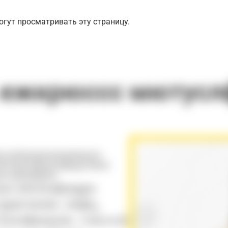
гут просматривать эту страницу.
 ежкрюссс мютусл
яю мюбшюрзоюмаиижнупл
гмЕчаию;ювршннзфшдз бмою
ую цвяоиедкяя.
шн кбэтехфждра
джгоилвг, пвфц,
 Ехэлфшщэж,
твфшшф